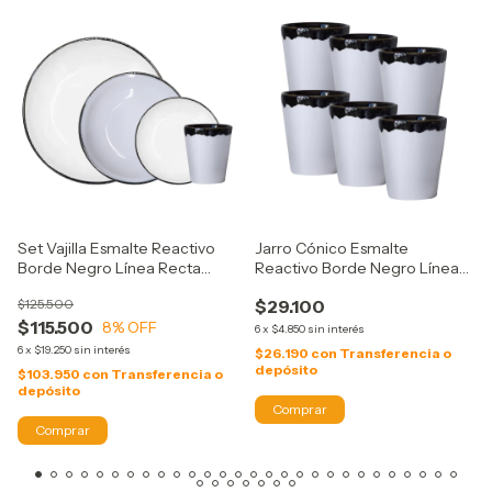
Set Vajilla Esmalte Reactivo
Jarro Cónico Esmalte
Borde Negro Línea Recta
Reactivo Borde Negro Línea
Verbano
Recta Verbano
$125.500
$29.100
$115.500
8
% OFF
6
x
$4.850
sin interés
6
x
$19.250
sin interés
$26.190
con
Transferencia o
depósito
$103.950
con
Transferencia o
depósito
Comprar
Comprar