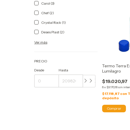
Carol (3)
Chef (2)
Crystal Rock (1)
Deses Plast (2)
Ver más
PRECIO
Termo Terra Es
Desde
Hasta
Lumilagro
$19.020,97
6
x
$3.170,16
sin inte
$17.118,87
con
T
depósito