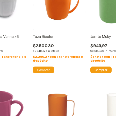
ea Vanna x6
Taza Bicolor
Jarrito Muky
$2.500,30
$943,97
erés
6
x
$416,72
sin interés
6
x
$157,33
sin interé
Transferencia o
$2.250,27
con
Transferencia o
$849,57
con
Tra
depósito
depósito