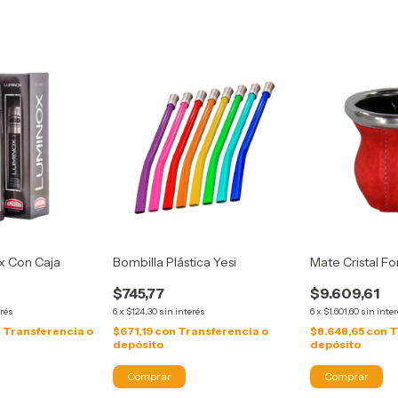
x Con Caja
Bombilla Plástica Yesi
Mate Cristal Fo
$745,77
$9.609,61
erés
6
x
$124,30
sin interés
6
x
$1.601,60
sin inte
n
Transferencia o
$671,19
con
Transferencia o
$8.648,65
con
T
depósito
depósito