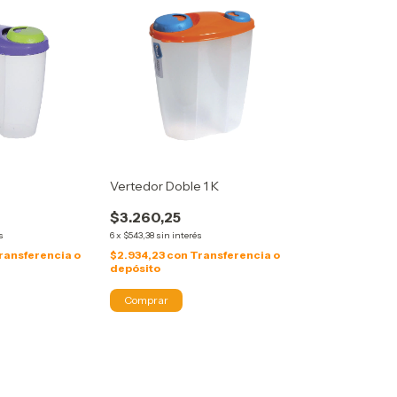
Vertedor Doble 1 K
$3.260,25
s
6
x
$543,38
sin interés
ransferencia o
$2.934,23
con
Transferencia o
depósito