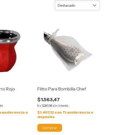
rro Rojo
Filtro Para Bombilla Chef
$1.563,47
rés
6
x
$260,58
sin interés
ransferencia o
$1.407,12
con
Transferencia o
depósito