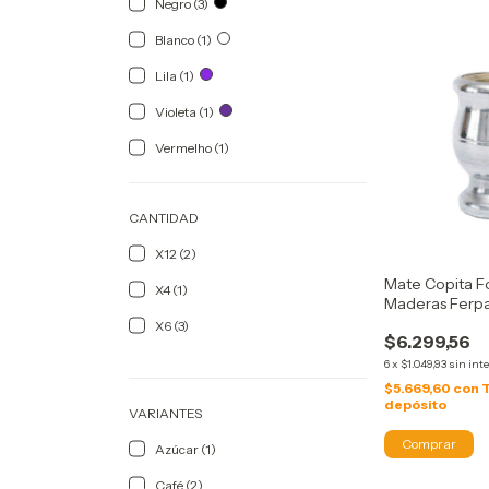
Negro (3)
Blanco (1)
Lila (1)
Violeta (1)
Vermelho (1)
CANTIDAD
X12 (2)
Mate Copita F
X4 (1)
Maderas Ferp
X6 (3)
$6.299,56
6
x
$1.049,93
sin int
$5.669,60
con
depósito
VARIANTES
Azúcar (1)
Café (2)