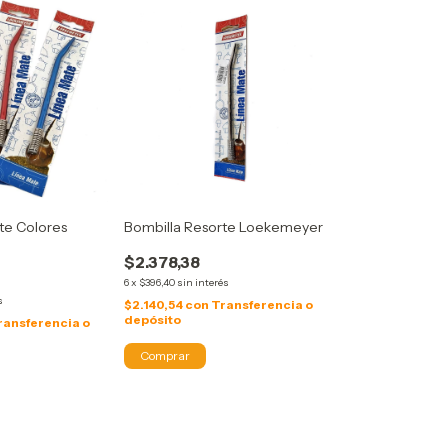
te Colores
Bombilla Resorte Loekemeyer
$2.378,38
6
x
$396,40
sin interés
s
$2.140,54
con
Transferencia o
depósito
ransferencia o