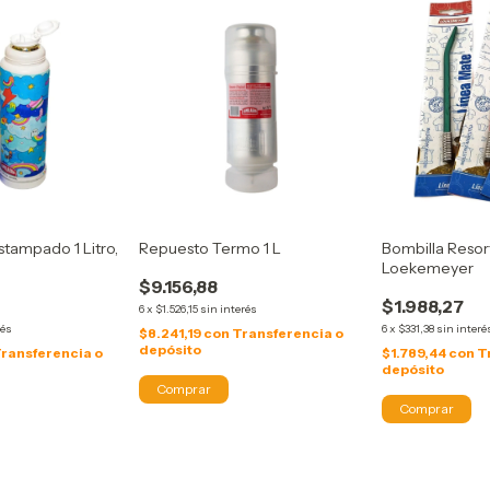
Bombilla Resor
tampado 1 Litro,
Repuesto Termo 1 L
Loekemeyer
$9.156,88
$1.988,27
6
x
$1.526,15
sin interés
6
x
$331,38
sin interé
rés
$8.241,19
con
Transferencia o
depósito
$1.789,44
con
T
ransferencia o
depósito