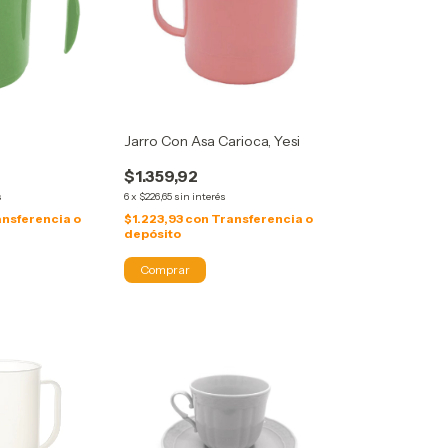
Jarro Con Asa Carioca, Yesi
$1.359,92
s
6
x
$226,65
sin interés
nsferencia o
$1.223,93
con
Transferencia o
depósito