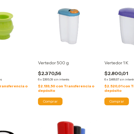
Vertedor 500 g
Vertedor 1 K
$2.370,56
$2.800,01
és
6
x
$395,09
sin interés
6
x
$466,67
sin interé
ransferencia o
$2.133,50
con
Transferencia o
$2.520,01
con
T
depósito
depósito