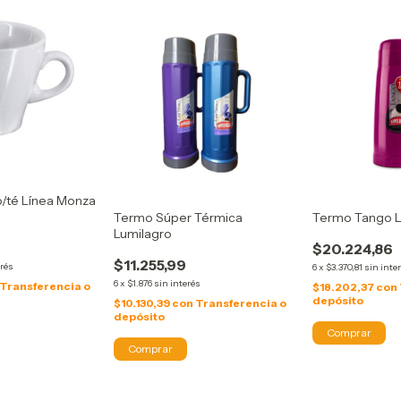
/té Línea Monza
Termo Súper Térmica
Termo Tango L
Lumilagro
$20.224,86
$11.255,99
erés
6
x
$3.370,81
sin inte
6
x
$1.876
sin interés
Transferencia o
$18.202,37
con
depósito
$10.130,39
con
Transferencia o
depósito