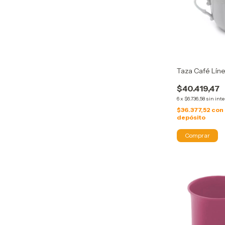
Taza Café Lín
$40.419,47
6
x
$6.736,58
sin int
$36.377,52
con
depósito