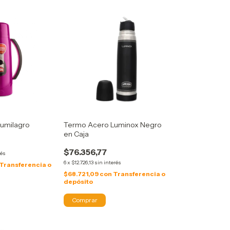
umilagro
Termo Acero Luminox Negro
en Caja
$76.356,77
rés
6
x
$12.726,13
sin interés
Transferencia o
$68.721,09
con
Transferencia o
depósito