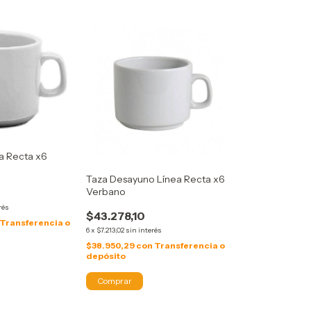
a Recta x6
Taza Desayuno Línea Recta x6
Verbano
rés
$43.278,10
Transferencia o
6
x
$7.213,02
sin interés
$38.950,29
con
Transferencia o
depósito