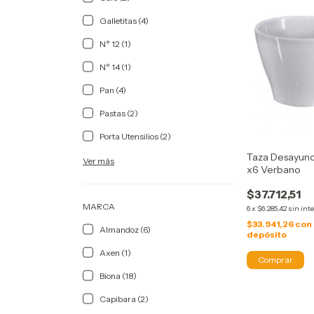
Galletitas (4)
N° 12 (1)
N° 14 (1)
Pan (4)
Pastas (2)
Porta Utensilios (2)
Taza Desayuno
Ver más
x6 Verbano
$37.712,51
MARCA
6
x
$6.285,42
sin int
$33.941,26
con
Almandoz (6)
depósito
Axen (1)
Biona (18)
Capibara (2)