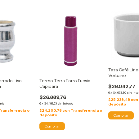
Taza Café Líne
Verbano
orrado Liso
Termo Terra Forro Fucsia
$28.042,77
a
Capibara
6
x
$4.673,80
sin inte
$26.889,76
$25.238,49
con
erés
6
x
$4.481,63
sin interés
depósito
Transferencia o
$24.200,78
con
Transferencia o
depósito