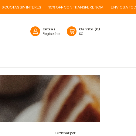
IN INTERES
10% OFF CON TRANSFERENCIA
ENVIOS A TODO EL PAÍS
Entrá
/
Carrito
(
0
)
Registráte
$0
O
Ordenar por