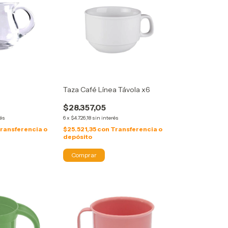
Taza Café Línea Távola x6
$28.357,05
rés
6
x
$4.726,18
sin interés
ransferencia o
$25.521,35
con
Transferencia o
depósito