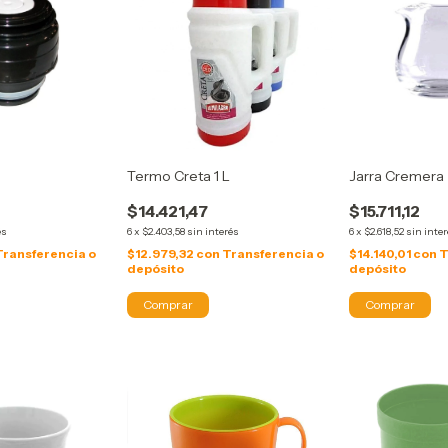
Termo Creta 1 L
Jarra Cremera
$14.421,47
$15.711,12
és
6
x
$2.403,58
sin interés
6
x
$2.618,52
sin inte
Transferencia o
$12.979,32
con
Transferencia o
$14.140,01
con
T
depósito
depósito