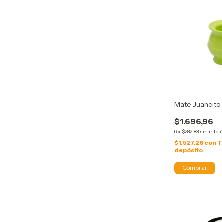
Mate Juancito
$1.696,96
6
x
$282,83
sin inter
$1.527,26
con
T
depósito