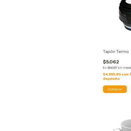
Tapón Termo
$5.062
6
x
$843,67
sin inter
$4.555,80
con
depósito