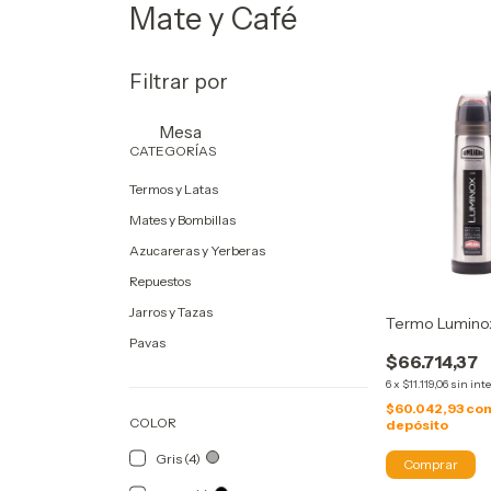
Mate y Café
Filtrar por
Mesa
CATEGORÍAS
Termos y Latas
Mates y Bombillas
Azucareras y Yerberas
Repuestos
Jarros y Tazas
Termo Lumino
Pavas
$66.714,37
6
x
$11.119,06
sin int
$60.042,93
co
COLOR
depósito
Gris (4)