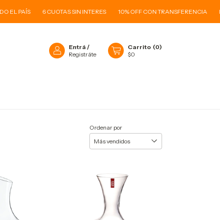
EL PAÍS
6 CUOTAS SIN INTERES
10% OFF CON TRANSFERENCIA
ENV
Entrá
/
Carrito
(
0
)
Registráte
$0
O
Ordenar por