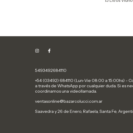
1.5 Litros Vidri
5493492684110
+54 (03492) 684110 (Lun-Vie 08:00 a 15:00hs) - 
a través de WhatsApp por cualquier duda. Si es ne
coordinamos una videollamada.
ventasonline@bazarcolucci.com.ar
Saavedra y 26 de Enero, Rafaela, Santa Fe, Argenti