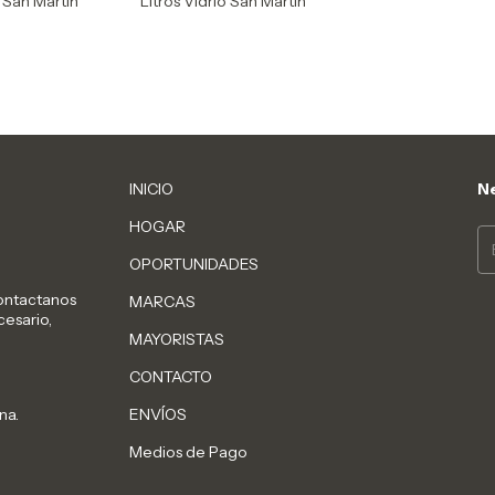
o San Martín
Litros Vidrio San Martín
INICIO
Ne
HOGAR
OPORTUNIDADES
Contactanos
MARCAS
cesario,
MAYORISTAS
CONTACTO
na.
ENVÍOS
Medios de Pago