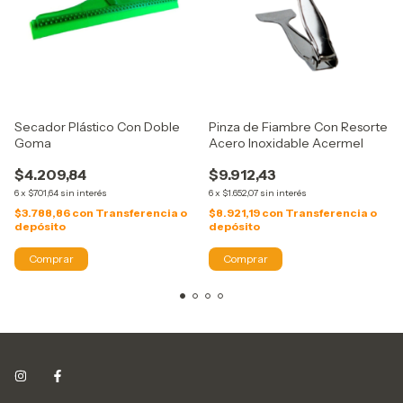
Secador Plástico Con Doble
Pinza de Fiambre Con Resorte
Goma
Acero Inoxidable Acermel
$4.209,84
$9.912,43
6
x
$701,64
sin interés
6
x
$1.652,07
sin interés
$3.788,86
con
Transferencia o
$8.921,19
con
Transferencia o
depósito
depósito