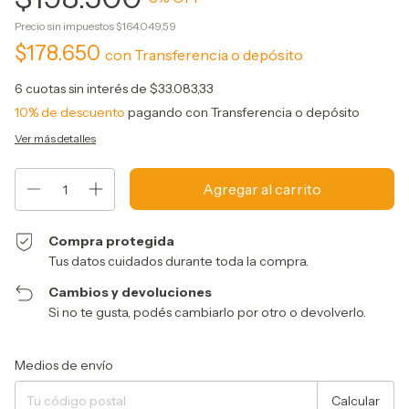
Precio sin impuestos
$164.049,59
$178.650
con
Transferencia o depósito
6
cuotas sin interés de
$33.083,33
10% de descuento
pagando con Transferencia o depósito
Ver más detalles
Compra protegida
Tus datos cuidados durante toda la compra.
Cambios y devoluciones
Si no te gusta, podés cambiarlo por otro o devolverlo.
Entregas para el CP:
Cambiar CP
Medios de envío
Calcular