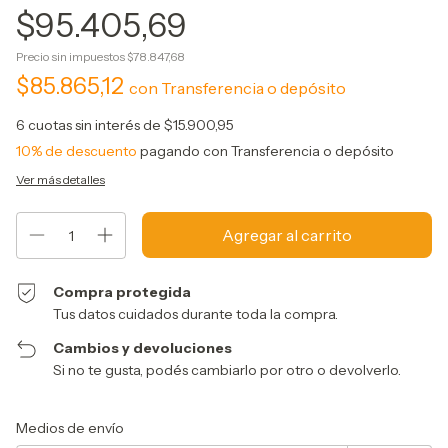
$95.405,69
Precio sin impuestos
$78.847,68
$85.865,12
con
Transferencia o depósito
6
cuotas sin interés de
$15.900,95
10% de descuento
pagando con Transferencia o depósito
Ver más detalles
Compra protegida
Tus datos cuidados durante toda la compra.
Cambios y devoluciones
Si no te gusta, podés cambiarlo por otro o devolverlo.
Entregas para el CP:
Cambiar CP
Medios de envío