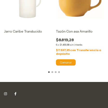
Jarro Caribe Translucido
Tazón Con asa Amarillo
$8.819,28
6
x
$1.469,88
sin interés
$7.937,35
con
Transferencia o
depósito