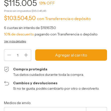
$115.005
13
% OFF
Precio sin impuestos
$95.045,45
$103.504,50
con
Transferencia o depósito
6
cuotas sin interés de
$19.167,50
10% de descuento
pagando con Transferencia o depósito
Ver más detalles
Compra protegida
Tus datos cuidados durante toda la compra.
Cambios y devoluciones
Si no te gusta, podés cambiarlo por otro o devolverlo.
Entregas para el CP:
Cambiar CP
Medios de envío