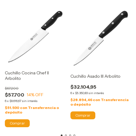
Cuchillo Cocina Chef Il
Cuchillo Asado Ill Arbolito
Arbolito
$32.104,95
$67.200
6
x
$5.350,83
sin interés
$57.700
14
% OFF
$28.894,46
con
Transferencia
6
x
$9.616,67
sin interés
o depósito
$51.930
con
Transferencia o
depósito