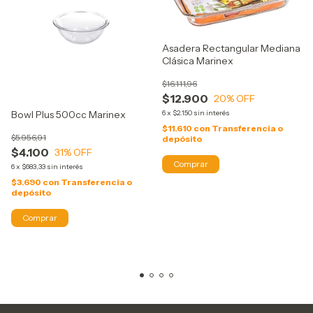
Asadera Rectangular Mediana
Clásica Marinex
$16.111,96
$12.900
20
% OFF
Bowl Plus 500cc Marinex
6
x
$2.150
sin interés
$11.610
con
Transferencia o
$5.956,91
depósito
$4.100
31
% OFF
6
x
$683,33
sin interés
$3.690
con
Transferencia o
depósito