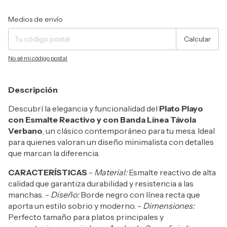
Entregas para el CP:
Cambiar CP
Medios de envío
Calcular
No sé mi código postal
Descripción
Descubrí la elegancia y funcionalidad del
Plato Playo
con Esmalte Reactivo y con Banda Línea Távola
Verbano
, un clásico contemporáneo para tu mesa. Ideal
para quienes valoran un diseño minimalista con detalles
que marcan la diferencia.
CARACTERÍSTICAS
-
Material:
Esmalte reactivo de alta
calidad que garantiza durabilidad y resistencia a las
manchas. -
Diseño:
Borde negro con línea recta que
aporta un estilo sobrio y moderno. -
Dimensiones:
Perfecto tamaño para platos principales y