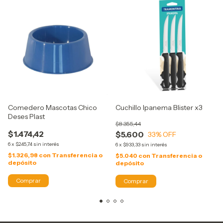
Comedero Mascotas Chico
Cuchillo Ipanema Blister x3
Deses Plast
$8.355,44
$1.474,42
$5.600
33
% OFF
6
x
$245,74
sin interés
6
x
$933,33
sin interés
$1.326,98
con
Transferencia o
$5.040
con
Transferencia o
depósito
depósito