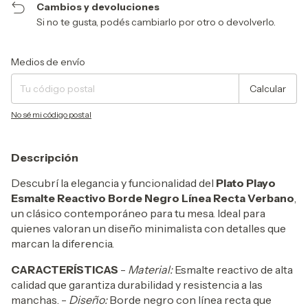
Cambios y devoluciones
Si no te gusta, podés cambiarlo por otro o devolverlo.
Entregas para el CP:
Cambiar CP
Medios de envío
Calcular
No sé mi código postal
Descripción
Descubrí la elegancia y funcionalidad del
Plato Playo
Esmalte Reactivo Borde Negro Línea Recta Verbano
,
un clásico contemporáneo para tu mesa. Ideal para
quienes valoran un diseño minimalista con detalles que
marcan la diferencia.
CARACTERÍSTICAS
-
Material:
Esmalte reactivo de alta
calidad que garantiza durabilidad y resistencia a las
manchas. -
Diseño:
Borde negro con línea recta que