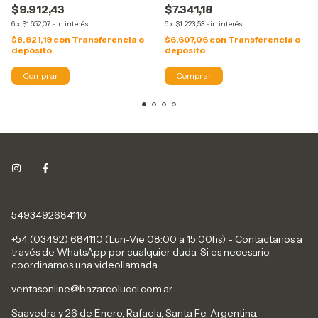
$9.912,43
$7.341,18
6
x
$1.652,07
sin interés
6
x
$1.223,53
sin interés
$8.921,19
con
Transferencia o
$6.607,06
con
Transferencia o
depósito
depósito
5493492684110
+54 (03492) 684110 (Lun-Vie 08:00 a 15:00hs) - Contactanos a
través de WhatsApp por cualquier duda. Si es necesario,
coordinamos una videollamada.
ventasonline@bazarcolucci.com.ar
Saavedra y 26 de Enero, Rafaela, Santa Fe, Argentina.