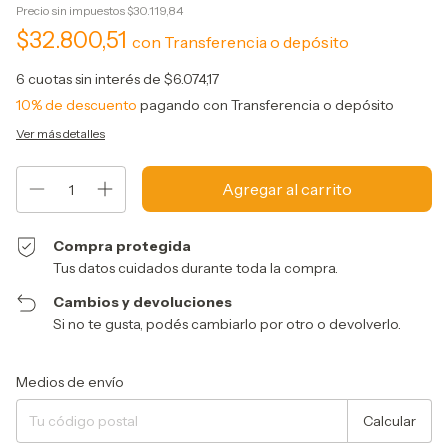
Precio sin impuestos
$30.119,84
$32.800,51
con
Transferencia o depósito
6
cuotas sin interés de
$6.074,17
10% de descuento
pagando con Transferencia o depósito
Ver más detalles
Compra protegida
Tus datos cuidados durante toda la compra.
Cambios y devoluciones
Si no te gusta, podés cambiarlo por otro o devolverlo.
Entregas para el CP:
Cambiar CP
Medios de envío
Calcular