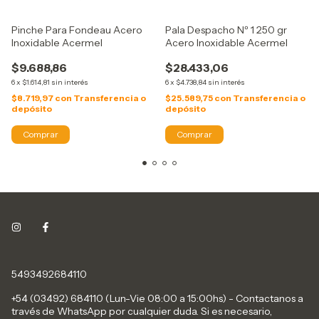
Pinche Para Fondeau Acero
Pala Despacho Nº 1 250 gr
Inoxidable Acermel
Acero Inoxidable Acermel
$9.688,86
$28.433,06
6
x
$1.614,81
sin interés
6
x
$4.738,84
sin interés
$8.719,97
con
Transferencia o
$25.589,75
con
Transferencia o
depósito
depósito
5493492684110
+54 (03492) 684110 (Lun-Vie 08:00 a 15:00hs) - Contactanos a
través de WhatsApp por cualquier duda. Si es necesario,