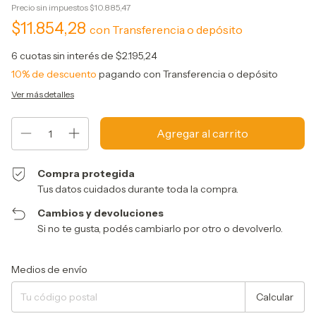
Precio sin impuestos
$10.885,47
$11.854,28
con
Transferencia o depósito
6
cuotas sin interés de
$2.195,24
10% de descuento
pagando con Transferencia o depósito
Ver más detalles
Compra protegida
Tus datos cuidados durante toda la compra.
Cambios y devoluciones
Si no te gusta, podés cambiarlo por otro o devolverlo.
Entregas para el CP:
Cambiar CP
Medios de envío
Calcular