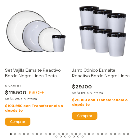
Set Vajilla Esmalte Reactivo
Jarro Cónico Esmalte
Borde Negro Línea Recta
Reactivo Borde Negro Línea
Verbano
Recta Verbano
$125.500
$29.100
$115.500
8
% OFF
6
x
$4.850
sin interés
6
x
$19.250
sin interés
$26.190
con
Transferencia o
depósito
$103.950
con
Transferencia o
depósito
Comprar
Comprar