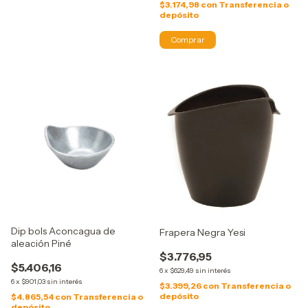
$3.174,98
con
Transferencia o
depósito
Dip bols Aconcagua de
Frapera Negra Yesi
aleación Piné
$3.776,95
$5.406,16
6
x
$629,49
sin interés
6
x
$901,03
sin interés
$3.399,26
con
Transferencia o
depósito
$4.865,54
con
Transferencia o
depósito