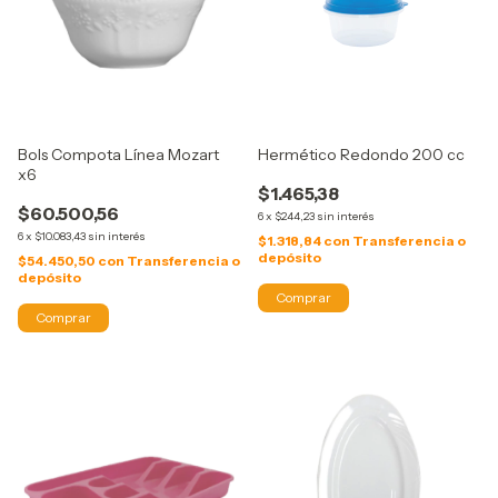
Bols Compota Línea Mozart
Hermético Redondo 200 cc
x6
$1.465,38
$60.500,56
6
x
$244,23
sin interés
6
x
$10.083,43
sin interés
$1.318,84
con
Transferencia o
depósito
$54.450,50
con
Transferencia o
depósito