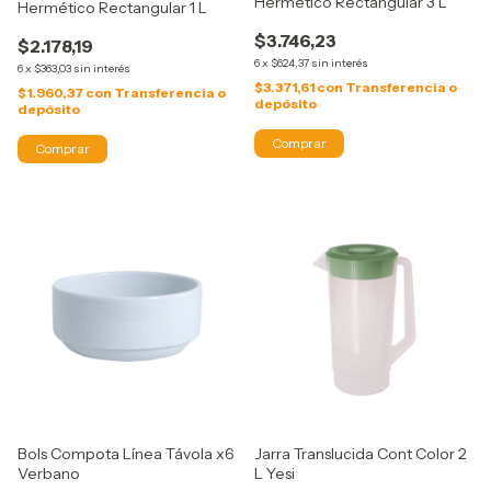
Hermético Rectangular 3 L
Hermético Rectangular 1 L
$3.746,23
$2.178,19
6
x
$624,37
sin interés
6
x
$363,03
sin interés
$3.371,61
con
Transferencia o
$1.960,37
con
Transferencia o
depósito
depósito
Bols Compota Línea Távola x6
Jarra Translucida Cont Color 2
Verbano
L Yesi