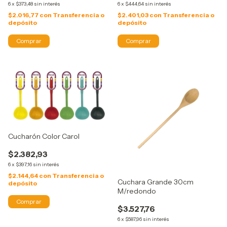
6
x
$373,48
sin interés
6
x
$444,64
sin interés
$2.016,77
con
Transferencia o
$2.401,03
con
Transferencia o
depósito
depósito
Cucharón Color Carol
$2.382,93
6
x
$397,16
sin interés
$2.144,64
con
Transferencia o
Cuchara Grande 30cm
depósito
M/redondo
$3.527,76
6
x
$587,96
sin interés