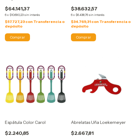
$64.141,37
$38.632,57
6
x
$10.690,23
sin interés
6
x
$6.438,76
sin interés
$57.727,23
con
Transferencia o
$34.769,31
con
Transferencia o
depósito
depósito
Espátula Color Carol
Abrelatas Uña Loekemeyer
$2.240,85
$2.667,81