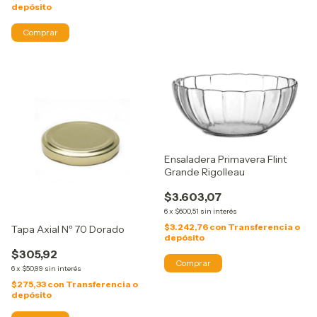
depósito
Ensaladera Primavera Flint
Grande Rigolleau
$3.603,07
6
x
$600,51
sin interés
$3.242,76
con
Transferencia o
Tapa Axial Nº 70 Dorado
depósito
$305,92
6
x
$50,99
sin interés
$275,33
con
Transferencia o
depósito