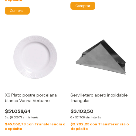
X6 Plato postre porcelana
Servilletero acero inoxidable
blanca Vanna Verbano
Triangular
$51.058,64
$3.102,50
6
x
$8.509,77
sin interés
6
x
$517,08
sin interés
$45.952,78
con
Transferencia o
$2.792,25
con
Transferencia o
depósito
depósito