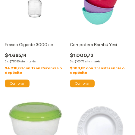
Frasco Gigante 3000 cc
Compotera Bambú Yesi
$4.685,14
$1.000,72
6
x
$780,86
sin interés
6
x
$166,79
sin interés
$4.216,63
con
Transferencia o
$900,65
con
Transferencia o
depósito
depósito