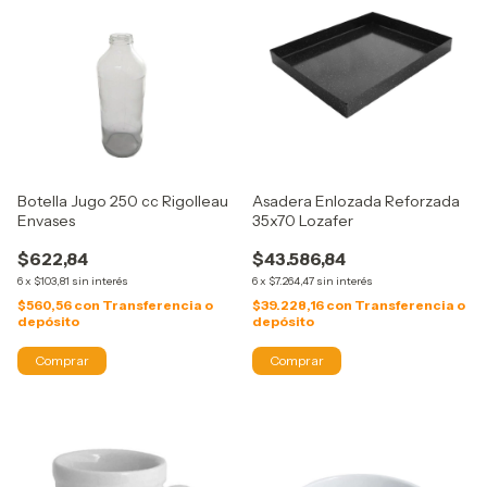
Botella Jugo 250 cc Rigolleau
Asadera Enlozada Reforzada
Envases
35x70 Lozafer
$622,84
$43.586,84
6
x
$103,81
sin interés
6
x
$7.264,47
sin interés
$560,56
con
Transferencia o
$39.228,16
con
Transferencia o
depósito
depósito