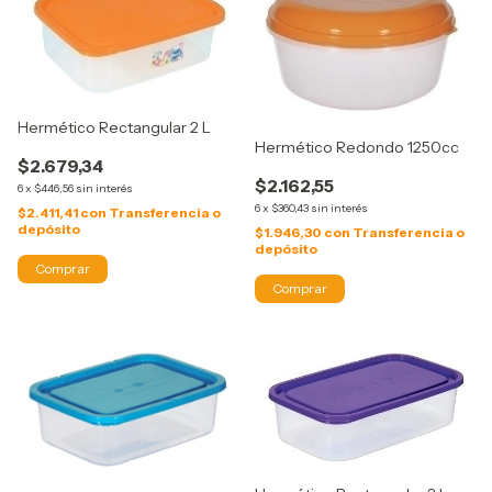
Hermético Rectangular 2 L
Hermético Redondo 1250cc
$2.679,34
$2.162,55
6
x
$446,56
sin interés
6
x
$360,43
sin interés
$2.411,41
con
Transferencia o
depósito
$1.946,30
con
Transferencia o
depósito