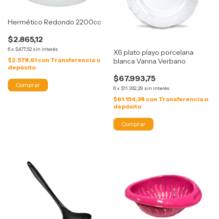
Hermético Redondo 2200cc
$2.865,12
6
x
$477,52
sin interés
X6 plato playo porcelana
$2.578,61
con
Transferencia o
blanca Vanna Verbano
depósito
$67.993,75
6
x
$11.332,29
sin interés
$61.194,38
con
Transferencia o
depósito