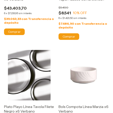
Varias Medidas Carol
$43.403,70
$9.490
$8.541
10
% OFF
6
x
$7.233,95
sin interés
6
x
$1.423,50
sin interés
$39.063,33
con
Transferencia o
depósito
$7.686,90
con
Transferencia o
depósito
Comprar
Plato Playo Línea Tavola Filete
Bols Compota Línea Marzia x6
Negro x6 Verbano
Verbano