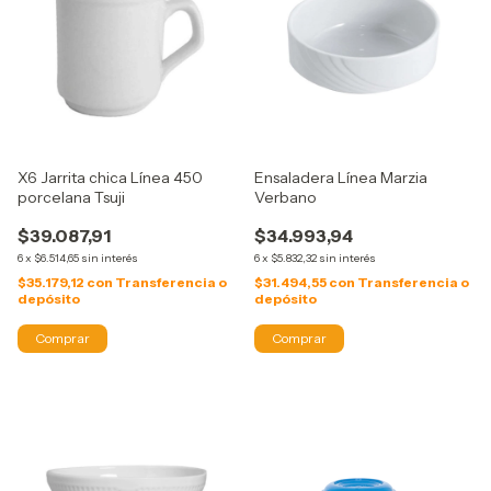
X6 Jarrita chica Línea 450
Ensaladera Línea Marzia
porcelana Tsuji
Verbano
$39.087,91
$34.993,94
6
x
$6.514,65
sin interés
6
x
$5.832,32
sin interés
$35.179,12
con
Transferencia o
$31.494,55
con
Transferencia o
depósito
depósito