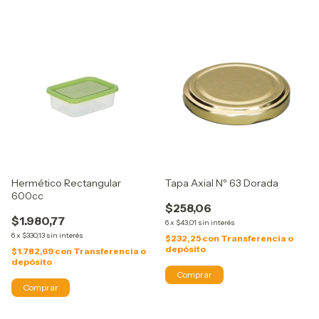
Hermético Rectangular
Tapa Axial Nº 63 Dorada
600cc
$258,06
$1.980,77
6
x
$43,01
sin interés
6
x
$330,13
sin interés
$232,25
con
Transferencia o
depósito
$1.782,69
con
Transferencia o
depósito