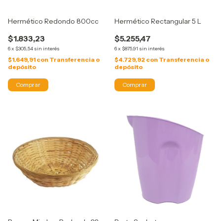
Hermético Redondo 800cc
Hermético Rectangular 5 L
$1.833,23
$5.255,47
6
x
$305,54
sin interés
6
x
$875,91
sin interés
$1.649,91
con
Transferencia o
$4.729,92
con
Transferencia o
depósito
depósito