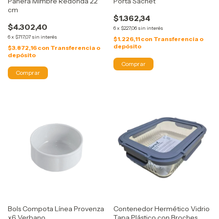
Panera Mimbre Redonda 22
Porta Sachet
cm
$1.362,34
$4.302,40
6
x
$227,06
sin interés
6
x
$717,07
sin interés
$1.226,11
con
Transferencia o
depósito
$3.872,16
con
Transferencia o
depósito
Bols Compota Línea Provenza
Contenedor Hermético Vidrio
x6 Verbano
Tapa Plástico con Broches