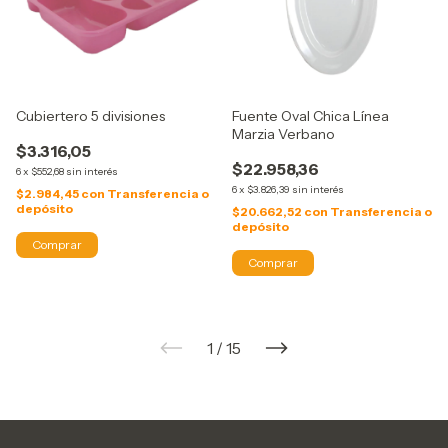
Cubiertero 5 divisiones
Fuente Oval Chica Línea
Marzia Verbano
$3.316,05
$22.958,36
6
x
$552,68
sin interés
6
x
$3.826,39
sin interés
$2.984,45
con
Transferencia o
depósito
$20.662,52
con
Transferencia o
depósito
1
/
15