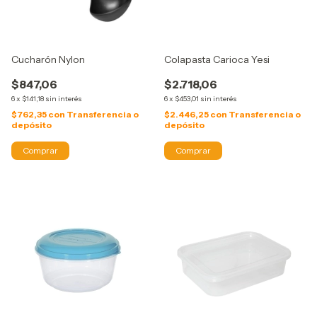
Cucharón Nylon
Colapasta Carioca Yesi
$847,06
$2.718,06
6
x
$141,18
sin interés
6
x
$453,01
sin interés
$762,35
con
Transferencia o
$2.446,25
con
Transferencia o
depósito
depósito