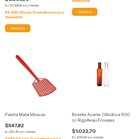
depósito
6
x
$1.006,63
sin interés
$5.435,78
con
Transferencia o
depósito
Paleta Mata Moscas
Botella Aceite Cilíndrica 500
cc Rigolleau Envases
$547,82
$1.022,70
6
x
$91,30
sin interés
6
x
$170,45
sin interés
$493,04
con
Transferencia o