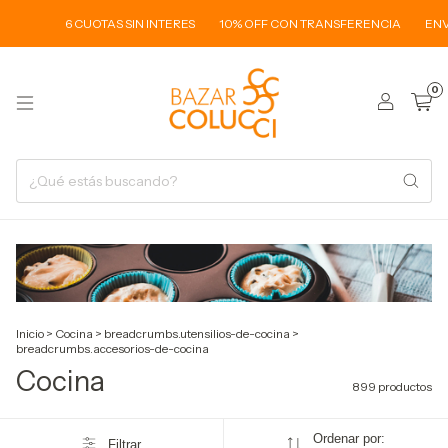
6 CUOTAS SIN INTERES
10% OFF CON TRANSFERENCIA
ENVIOS A TOD
0
Inicio
>
Cocina
>
breadcrumbs.utensilios-de-cocina
>
breadcrumbs.accesorios-de-cocina
Cocina
899 productos
Ordenar por:
Filtrar