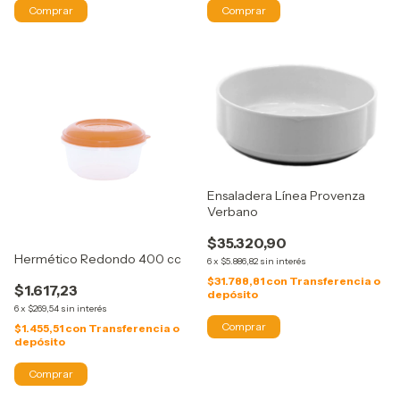
Ensaladera Línea Provenza
Verbano
$35.320,90
Hermético Redondo 400 cc
6
x
$5.886,82
sin interés
$31.788,81
con
Transferencia o
$1.617,23
depósito
6
x
$269,54
sin interés
$1.455,51
con
Transferencia o
depósito