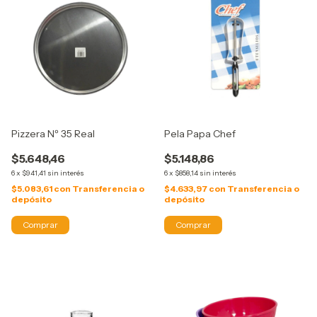
Pizzera Nº 35 Real
Pela Papa Chef
$5.648,46
$5.148,86
6
x
$941,41
sin interés
6
x
$858,14
sin interés
$5.083,61
con
Transferencia o
$4.633,97
con
Transferencia o
depósito
depósito