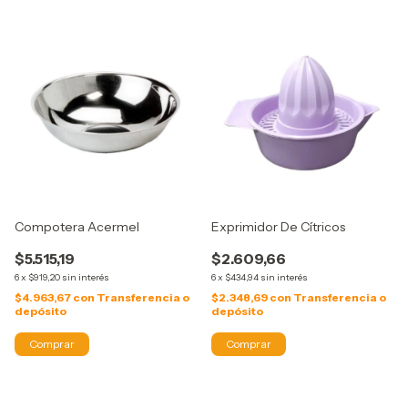
Compotera Acermel
Exprimidor De Cítricos
$5.515,19
$2.609,66
6
x
$919,20
sin interés
6
x
$434,94
sin interés
$4.963,67
con
Transferencia o
$2.348,69
con
Transferencia o
depósito
depósito