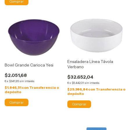
Ensaladera Línea Távola
Bowl Grande Carioca Yesi
Verbano
$2.051,68
$32.652,04
6
x
$341,95
sin interés
6
x
$5.442,01
sin interés
$1.846,51
con
Transferencia o
$29.386,84
con
Transferencia o
depósito
depósito