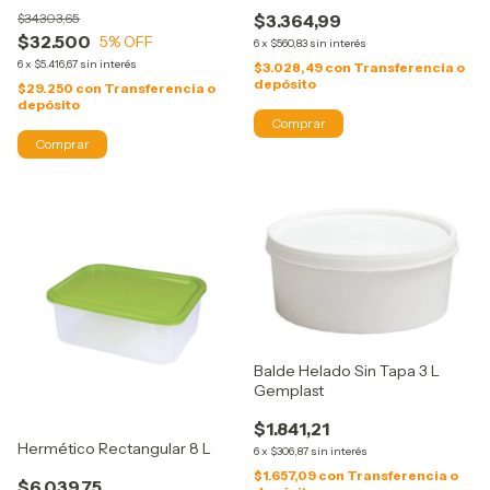
$34.303,65
$3.364,99
$32.500
5
% OFF
6
x
$560,83
sin interés
6
x
$5.416,67
sin interés
$3.028,49
con
Transferencia o
depósito
$29.250
con
Transferencia o
depósito
Balde Helado Sin Tapa 3 L
Gemplast
$1.841,21
Hermético Rectangular 8 L
6
x
$306,87
sin interés
$1.657,09
con
Transferencia o
$6.039,75