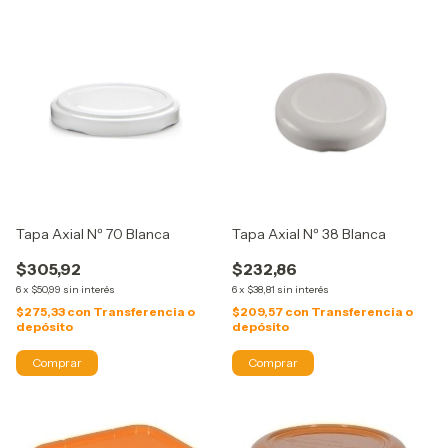
Tapa Axial Nº 70 Blanca
Tapa Axial Nº 38 Blanca
$305,92
$232,86
6
x
$50,99
sin interés
6
x
$38,81
sin interés
$275,33
con
Transferencia o
$209,57
con
Transferencia o
depósito
depósito