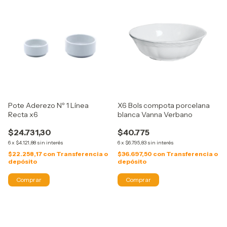
Pote Aderezo Nº 1 Línea
X6 Bols compota porcelana
Recta x6
blanca Vanna Verbano
$24.731,30
$40.775
6
x
$4.121,88
sin interés
6
x
$6.795,83
sin interés
$22.258,17
con
Transferencia o
$36.697,50
con
Transferencia o
depósito
depósito