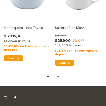
Mantequera Línea Távola
Salsera Línea Marzia
$6.015,36
$28.200
$25.900
8
% OFF
6
x
$1.002,56
sin interés
6
x
$4.316,67
sin interés
$5.413,82
con
Transferencia o
depósito
$23.310
con
Transferencia o
depósito