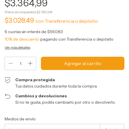
$3.364,99
Precio sin impuestos
$2.780,98
$3.028,49
con
Transferencia o depósito
6
cuotas sin interés de
$560,83
10% de descuento
pagando con Transferencia o depósito
Ver más detalles
Compra protegida
Tus datos cuidados durante toda la compra.
Cambios y devoluciones
Si no te gusta, podés cambiarlo por otro o devolverlo.
Entregas para el CP:
Cambiar CP
Medios de envío