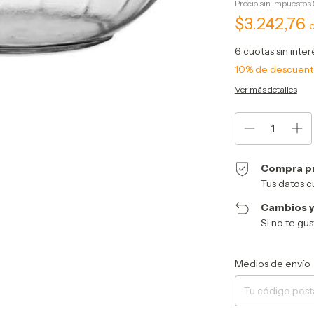
Precio sin impuestos
$3.242,76
6
cuotas sin inte
10% de descuen
Ver más detalles
Compra p
Tus datos c
Cambios y
Si no te gu
Entregas para el CP:
Medios de envío