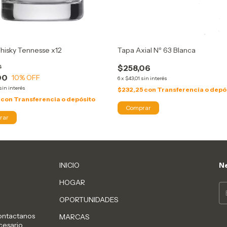
hisky Tennesse x12
Tapa Axial Nº 63 Blanca
4
$258,06
00
10
% OFF
6
x
$43,01
sin interés
sin interés
$232,25
con
Transferencia o depó
0
con
Transferencia o depósito
INICIO
Ne
HOGAR
OPORTUNIDADES
Contactanos
MARCAS
cesario,