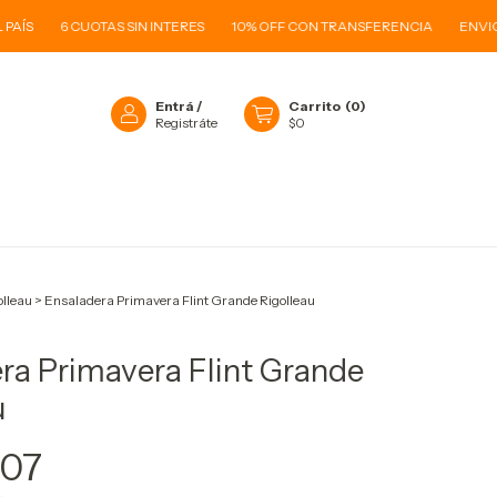
S
6 CUOTAS SIN INTERES
10% OFF CON TRANSFERENCIA
ENVIOS A 
Entrá
/
Carrito
(
0
)
Registráte
$0
O
olleau
>
Ensaladera Primavera Flint Grande Rigolleau
ra Primavera Flint Grande
u
,07