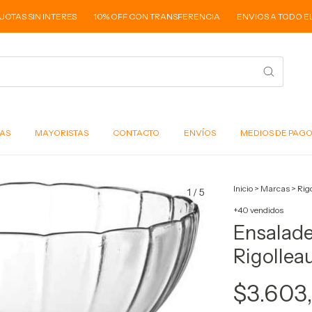
S SIN INTERES
10% OFF CON TRANSFERENCIA
ENVIOS A TODO EL PAÍ
AS
MAYORISTAS
CONTACTO
ENVÍOS
MEDIOS DE PAG
Inicio
>
Marcas
>
Rig
1
/
5
+40 vendidos
Ensalade
Rigollea
$3.603