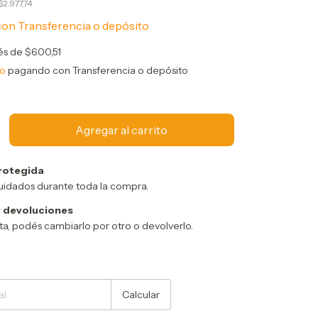
$2.977,74
con
Transferencia o depósito
rés de
$600,51
to
pagando con Transferencia o depósito
rotegida
uidados durante toda la compra.
 devoluciones
sta, podés cambiarlo por otro o devolverlo.
Cambiar CP
Calcular