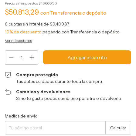
Precio sin impuestos
$46.660,50
$50.813,29
con
Transferencia o depósito
6
cuotas sin interés de
$9.409,87
10% de descuento
pagando con Transferencia o depósito
Ver más detalles
Compra protegida
Tus datos cuidados durante toda la compra.
Cambios y devoluciones
Si no te gusta, podés cambiarlo por otro o devolverlo.
Entregas para el CP:
Cambiar CP
Medios de envío
Calcular