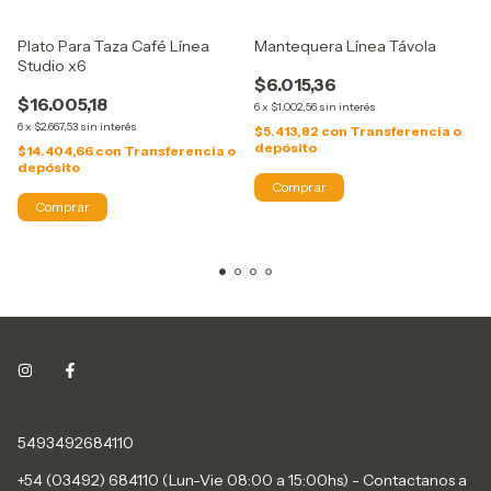
Plato Para Taza Café Línea
Mantequera Línea Távola
Studio x6
$6.015,36
$16.005,18
6
x
$1.002,56
sin interés
6
x
$2.667,53
sin interés
$5.413,82
con
Transferencia o
depósito
$14.404,66
con
Transferencia o
depósito
5493492684110
+54 (03492) 684110 (Lun-Vie 08:00 a 15:00hs) - Contactanos a