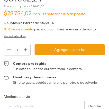
Precio sin impuestos
$26.431,60
$28.784,02
con
Transferencia o depósito
6
cuotas sin interés de
$5.330,37
10% de descuento
pagando con Transferencia o depósito
Ver más detalles
Compra protegida
Tus datos cuidados durante toda la compra.
Cambios y devoluciones
Si no te gusta, podés cambiarlo por otro o devolverlo.
Entregas para el CP:
Cambiar CP
Medios de envío
Calcular