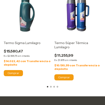
Termo Sigma Lumilagro
Termo Súper Térmica
Lumilagro
$15.580,47
$11.255,99
6
x
$2.596,75
sin interés
6
x
$1.876
sin interés
$14.022,42
con
Transferencia o
depósito
$10.130,39
con
Transferencia o
depósito