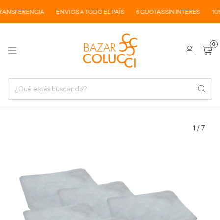
ANSFERENCIA
ENVIOS A TODO EL PAÍS
6 CUOTAS SIN INTERES
10% 
0
1
/
7