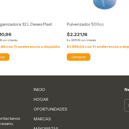
ganizadora 32 L Deses Plast
Pulverizador 500cc
10,96
$2.221,16
16
sin interés
6
x
$370,19
sin interés
,86
con
Transferencia o depósito
$1.999,04
con
Transferencia o dep
INICIO
Ne
HOGAR
OPORTUNIDADES
Contactanos
MARCAS
cesario,
MAYORISTAS