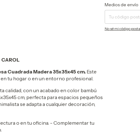
Entregas para el CP:
Medios de envío
No sé mi código posta
M CAROL
sa Cuadrada Madera 35x35x45 cm.
Este
a en tu hogar o en un entorno profesional.
lta calidad, con un acabado en color bambú
35x35x45 cm, perfecta para espacios pequeños
nimalista se adapta a cualquier decoración,
lectura o en tu oficina. - Complementar tu
.