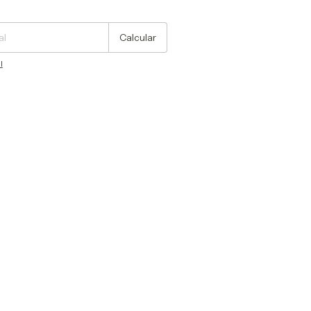
Cambiar CP
Calcular
l