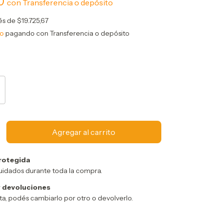
60
con
Transferencia o depósito
rés de
$19.725,67
to
pagando con Transferencia o depósito
rotegida
uidados durante toda la compra.
 devoluciones
sta, podés cambiarlo por otro o devolverlo.