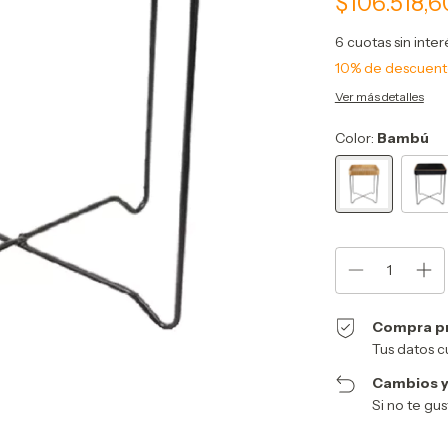
$106.518,
6
cuotas sin inte
10% de descuen
Ver más detalles
Color:
Bambú
Compra p
Tus datos c
Cambios y
Si no te gu