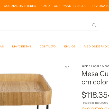
CUOTAS SIN INTERES
10% OFF CON TRANSFERENCIA
ENVIOS A TODO EL
AS
MAYORISTAS
CONTACTO
ENVÍOS
MEDIOS DE PAG
Inicio
>
Hogar
>
Mesa
1
/
5
Mesa Cu
cm color
$118.35
Precio sin impuestos