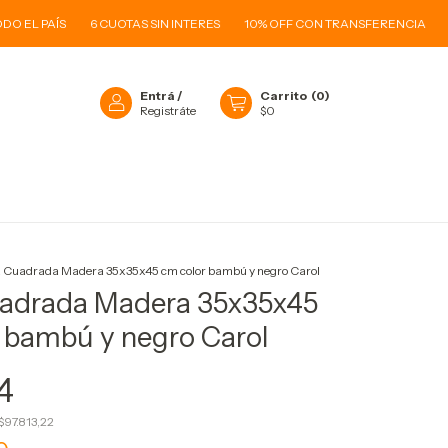
 PAÍS
6 CUOTAS SIN INTERES
10% OFF CON TRANSFERENCIA
ENVI
Entrá
/
Carrito
(
0
)
Registráte
$0
O
 Cuadrada Madera 35x35x45 cm color bambú y negro Carol
adrada Madera 35x35x45
 bambú y negro Carol
4
$97.813,22