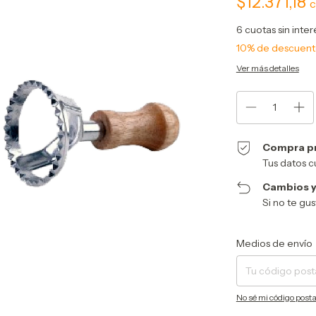
$12.371,18
6
cuotas sin inte
10% de descuen
Ver más detalles
Compra p
Tus datos c
Cambios y
Si no te gu
Entregas para el CP:
Medios de envío
No sé mi código posta