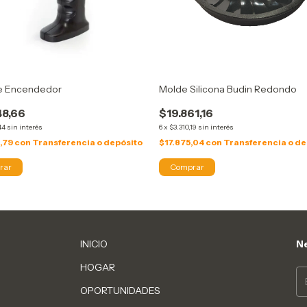
e Encendedor
Molde Silicona Budin Redondo
48,66
$19.861,16
44
sin interés
6
x
$3.310,19
sin interés
,79
con
Transferencia o depósito
$17.875,04
con
Transferencia o de
INICIO
Ne
HOGAR
OPORTUNIDADES