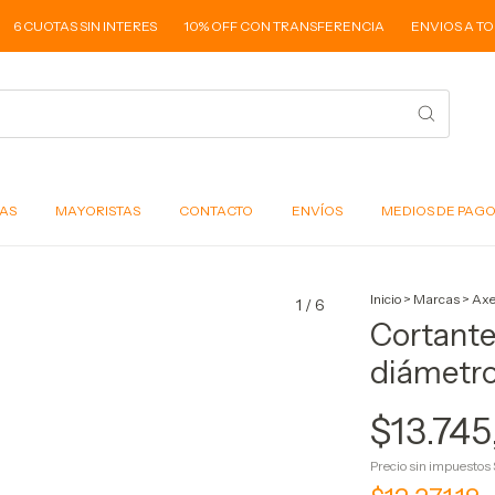
 CUOTAS SIN INTERES
10% OFF CON TRANSFERENCIA
ENVIOS A TODO 
AS
MAYORISTAS
CONTACTO
ENVÍOS
MEDIOS DE PAG
Inicio
>
Marcas
>
Ax
1
/
6
Cortante
diámetr
$13.745
Precio sin impuestos