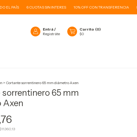
EL PAÍS
6 CUOTAS SIN INTERES
10% OFF CON TRANSFERENCIA
ENV
Entrá
/
Carrito
(
0
)
Registráte
$0
O
en
>
Cortante sorrentinero 65 mm diámetro Axen
 sorrentinero 65 mm
o Axen
,76
$11.360,13