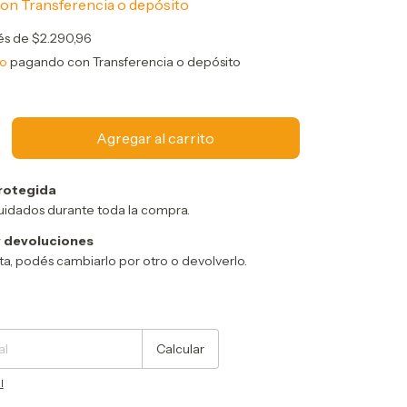
con
Transferencia o depósito
rés de
$2.290,96
to
pagando con Transferencia o depósito
rotegida
uidados durante toda la compra.
 devoluciones
sta, podés cambiarlo por otro o devolverlo.
Cambiar CP
Calcular
l