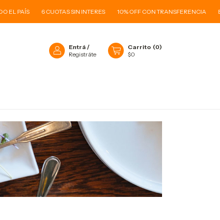
EL PAÍS
6 CUOTAS SIN INTERES
10% OFF CON TRANSFERENCIA
ENV
Entrá
/
Carrito
(
0
)
Registráte
$0
O