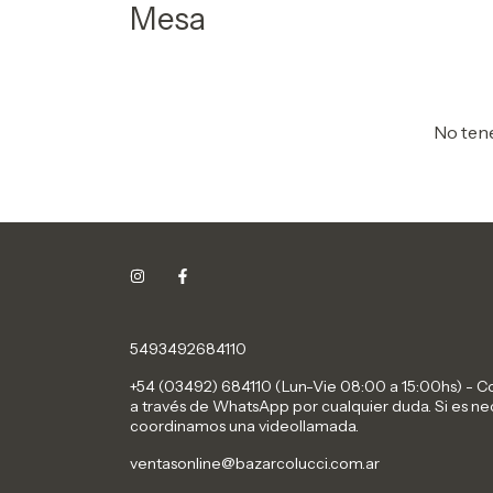
Mesa
No tene
5493492684110
+54 (03492) 684110 (Lun-Vie 08:00 a 15:00hs) - 
a través de WhatsApp por cualquier duda. Si es ne
coordinamos una videollamada.
ventasonline@bazarcolucci.com.ar