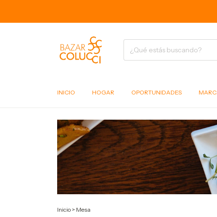
6
INICIO
HOGAR
OPORTUNIDADES
MARC
Inicio
>
Mesa