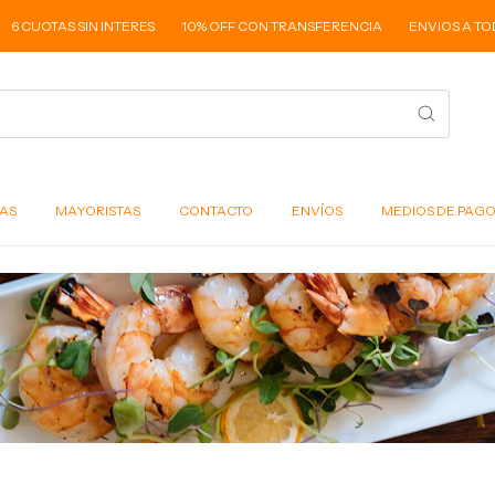
 CUOTAS SIN INTERES
10% OFF CON TRANSFERENCIA
ENVIOS A TODO 
AS
MAYORISTAS
CONTACTO
ENVÍOS
MEDIOS DE PAG