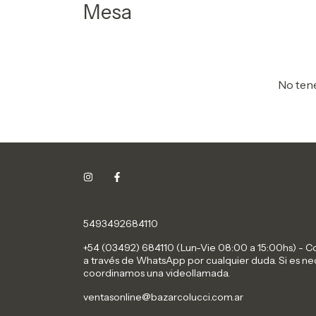
Mesa
No tene
5493492684110
+54 (03492) 684110 (Lun-Vie 08:00 a 15:00hs) - 
a través de WhatsApp por cualquier duda. Si es ne
coordinamos una videollamada.
ventasonline@bazarcolucci.com.ar