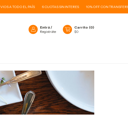
S A TODO EL PAÍS
6 CUOTAS SIN INTERES
10% OFF CON TRANSFEREN
Entrá
/
Carrito
(
0
)
Registráte
$0
O