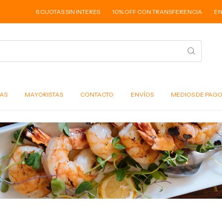
6 CUOTAS SIN INTERES
10% OFF CON TRANSFERENCIA
ENVIO
AS
MAYORISTAS
CONTACTO
ENVÍOS
MEDIOS DE PAG